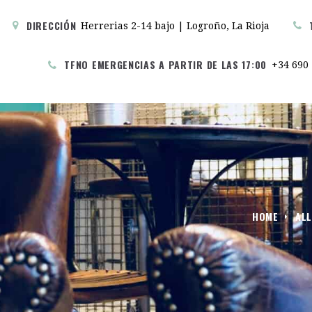
DIRECCIÓN
Herrerias 2-14 bajo | Logroño, La Rioja
TFNO EMERGENCIAS A PARTIR DE LAS 17:00
+34 690 
INICIO
WINEDERFUL
WINEDERFUL HOSTEL & CAFE
HABITACIONES
BAR / CAFETERIA
HOME
ALL
SALA COMÚN
SERVICIOS
PRENSA