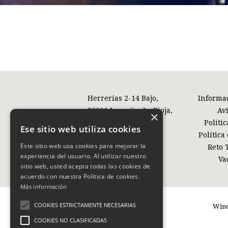
Herrerías 2-14 Bajo,
Informa
26001 Logroño, La Rioja,
Av
×
España
Políti
Ese sitio web utiliza cookies
Política
Este sitio web usa cookies para mejorar la
Reto 
experiencia del usuario. Al utilizar nuestro
Va
sitio web, usted acepta todas las cookies de
acuerdo con nuestra Política de cookies.
Más información
COOKIES ESTRICTAMENTE NECESARIAS
Wind
COOKIES NO CLASIFICADAS