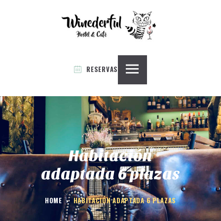
INICIO
WINEDERFUL
WINEDERFUL HOSTEL & CAFE
HABITACIONES
BAR / CAFETERIA
RESERVAS
SALA COMÚN
SERVICIOS
PRENSA
INFORMACIÓN Y NORMAS
CONTACTO
Habitación
adaptada 6 plazas
HOME
HABITACIÓN ADAPTADA 6 PLAZAS